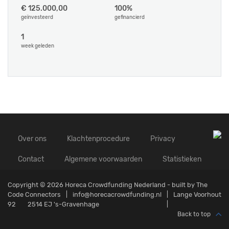
€ 125.000,00
100%
geïnvesteerd
gefinancierd
1
week geleden
Over ons
Klachtenprocedure
Privacy
Contact
Algemene voorwaarden
Statistieken
Copyright © 2026 Horeca Crowdfunding Nederland - built by
The
Code Connectors
info@horecacrowdfunding.nl
Lange Voorhout
92
2514 EJ 's-Gravenhage
Back to top