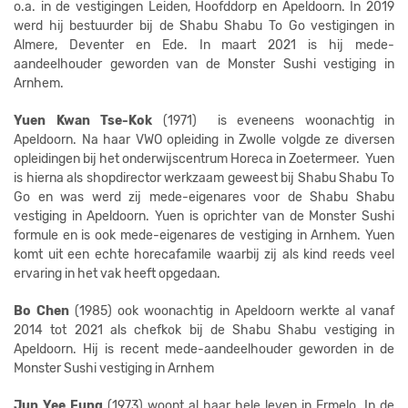
o.a. in de vestigingen Leiden, Hoofddorp en Apeldoorn. In 2019
werd hij bestuurder bij de Shabu Shabu To Go vestigingen in
Almere, Deventer en Ede. In maart 2021 is hij mede-
aandeelhouder geworden van de Monster Sushi vestiging in
Arnhem.
Yuen Kwan Tse-Kok
(1971) is eveneens woonachtig in
Apeldoorn. Na haar VWO opleiding in Zwolle volgde ze diversen
opleidingen bij het onderwijscentrum Horeca in Zoetermeer. Yuen
is hierna als shopdirector werkzaam geweest bij Shabu Shabu To
Go en was werd zij mede-eigenares voor de Shabu Shabu
vestiging in Apeldoorn. Yuen is oprichter van de Monster Sushi
formule en is ook mede-eigenares de vestiging in Arnhem. Yuen
komt uit een echte horecafamile waarbij zij als kind reeds veel
ervaring in het vak heeft opgedaan.
Bo Chen
(1985) ook woonachtig in Apeldoorn werkte al vanaf
2014 tot 2021 als chefkok bij de Shabu Shabu vestiging in
Apeldoorn. Hij is recent mede-aandeelhouder geworden in de
Monster Sushi vestiging in Arnhem
Jun Yee Fung
(1973) woont al haar hele leven in Ermelo. In de