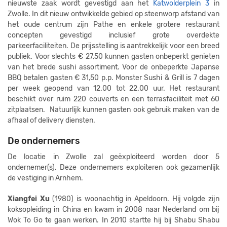
nieuwste zaak wordt gevestigd aan het
Katwolderplein 3
in
Zwolle. In dit nieuw ontwikkelde gebied op steenworp afstand van
het oude centrum zijn Pathe en enkele grotere restaurant
concepten gevestigd inclusief grote overdekte
parkeerfaciliteiten. De prijsstelling is aantrekkelijk voor een breed
publiek. Voor slechts € 27,50 kunnen gasten onbeperkt genieten
van het brede sushi assortiment. Voor de onbeperkte Japanse
BBQ betalen gasten € 31,50 p.p. Monster Sushi & Grill is 7 dagen
per week geopend van 12.00 tot 22.00 uur. Het restaurant
beschikt over ruim 220 couverts en een terrasfaciliteit met 60
zitplaatsen. Natuurlijk kunnen gasten ook gebruik maken van de
afhaal of delivery diensten.
De ondernemers
De locatie in Zwolle zal geëxploiteerd worden door 5
ondernemer(s). Deze ondernemers exploiteren ook gezamenlijk
de vestiging in Arnhem.
Xiangfei Xu
(1980) is woonachtig in Apeldoorn. Hij volgde zijn
koksopleiding in China en kwam in 2008 naar Nederland om bij
Wok To Go te gaan werken. In 2010 startte hij bij Shabu Shabu