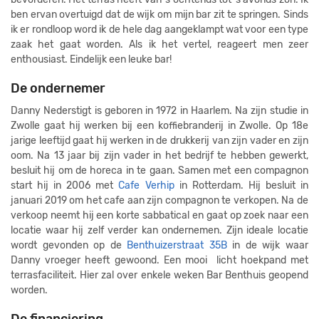
ben ervan overtuigd dat de wijk om mijn bar zit te springen. Sinds
ik er rondloop word ik de hele dag aangeklampt wat voor een type
zaak het gaat worden. Als ik het vertel, reageert men zeer
enthousiast. Eindelijk een leuke bar!
De ondernemer
Danny Nederstigt is geboren in 1972 in Haarlem. Na zijn studie in
Zwolle gaat hij werken bij een koffiebranderij in Zwolle. Op 18e
jarige leeftijd gaat hij werken in de drukkerij van zijn vader en zijn
oom. Na 13 jaar bij zijn vader in het bedrijf te hebben gewerkt,
besluit hij om de horeca in te gaan. Samen met een compagnon
start hij in 2006 met
Cafe Verhip
in Rotterdam. Hij besluit in
januari 2019 om het cafe aan zijn compagnon te verkopen. Na de
verkoop neemt hij een korte sabbatical en gaat op zoek naar een
locatie waar hij zelf verder kan ondernemen. Zijn ideale locatie
wordt gevonden op de
Benthuizerstraat 35B
in de wijk waar
Danny vroeger heeft gewoond. Een mooi licht hoekpand met
terrasfaciliteit. Hier zal over enkele weken Bar Benthuis geopend
worden.