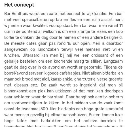
Het concept
Bar Benthuis wordt een café met een echte wijkfunctie. Een bar
met veel speciaalbieren op tap en fles en een ruim assortiment
wijnen en waar kwaliteit voorop staat. Een bar waar men vanaf 11
uur in de ochtend al welkom is om een krantje te lezen, een kop
koffie te drinken, de dag door te nemen of een andere bezigheid.
De meeste cafés gaan pas rond 16 uur open. Men is daardoor
aangewezen op lunchzaken terwijl veel mensen niet willen
lunchen. Uiteraard kan men bij mij wel een croissant of een
gebakje bestellen om een knorrende maag te stillen. Langzaam
gaat de dag over in de avond en wordt er geborreld. Tijdens de
borrel/avond serveer ik goede caféhapjes. Niet alleen bitterballen
maar ook brood met aioli, kaasplankje, charcuterie, verse groente
met dipsaus enz. De zaak wordt zo ingericht dat men bij
binnenkomst een plek kan uitkiezen of dat men kan doorlopen
naar achteren waar de bar staat. Daar hangt ook een tv-scherm
om sportwedstrijden te kijken. In het midden van de zaak komt
naast de tweemaal 500-liter biertanks een hoge grote stamtafel
waar mensen gezellig bij elkaar aanschuiven. Buiten komen luxe
hoge tafels met barkrukken om het actieve borrelen te
bevorderen. Het terras heeft van ’s ochtends tot ’s avonds zon. Ik