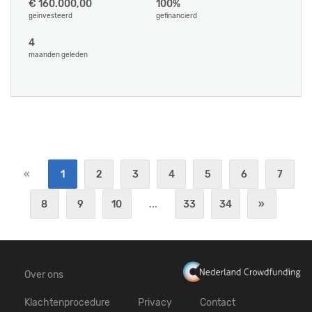
€ 160.000,00
100%
geïnvesteerd
gefinancierd
4
maanden geleden
«
1
2
3
4
5
6
7
8
9
10
...
33
34
»
Over ons
Klachtenprocedure
Privacy
Contact