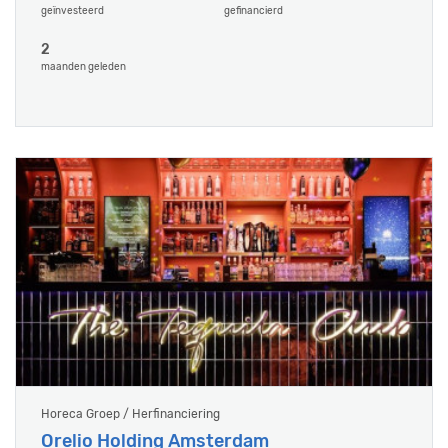
geïnvesteerd
gefinancierd
2
maanden geleden
Horeca Groep / Herfinanciering
Orelio Holding Amsterdam