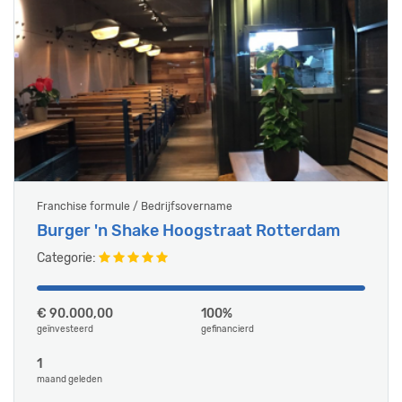
Franchise formule / Bedrijfsovername
Burger 'n Shake Hoogstraat Rotterdam
Categorie:
€ 90.000,00
100%
geïnvesteerd
gefinancierd
1
maand geleden