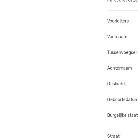
Particulier of za
Voorletters
Voornaam
Tussenvoegsel
Achternaam
Geslacht
Geboortedatu
Burgelijke staat
Straat