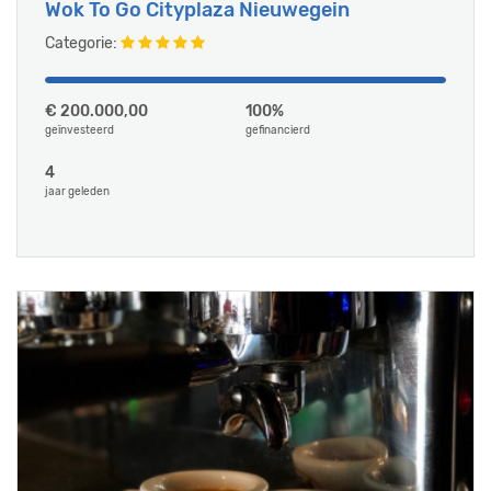
Wok To Go Cityplaza Nieuwegein
Categorie:
€ 200.000,00
100%
geïnvesteerd
gefinancierd
4
jaar geleden