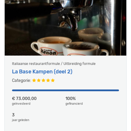
Italiaanse restaurantformule / Uitbreiding formule
La Base Kampen (deel 2)
Categorie:
€ 73.000,00
100%
geïnvesteerd
gefinancierd
3
jaar geleden