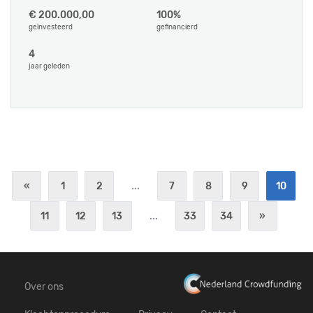
€ 200.000,00
100%
geïnvesteerd
gefinancierd
4
jaar geleden
«
1
2
...
7
8
9
10
11
12
13
...
33
34
»
Over ons