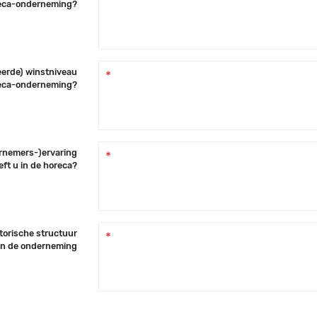
eca-onderneming?
eerde) winstniveau
eca-onderneming?
ernemers-)ervaring
eft u in de horeca?
atorische structuur
n de onderneming