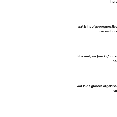
hor
Wat is het (geprognostic
van uw hor
Hoeveel jaar (werk-/ond
he
Wat is de globale organis
va