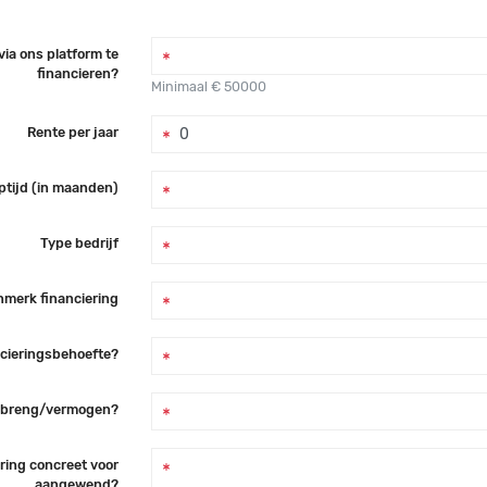
ia ons platform te
financieren?
Minimaal € 50000
Rente per jaar
ptijd (in maanden)
Type bedrijf
merk financiering
ncieringsbehoefte?
inbreng/vermogen?
ring concreet voor
aangewend?