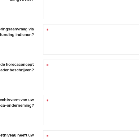
eringsaanvraag via
funding indienen?
gde horecaconcept
ader beschrijven?
 rechtsvorm van uw
eca-onderneming?
etniveau heeft uw