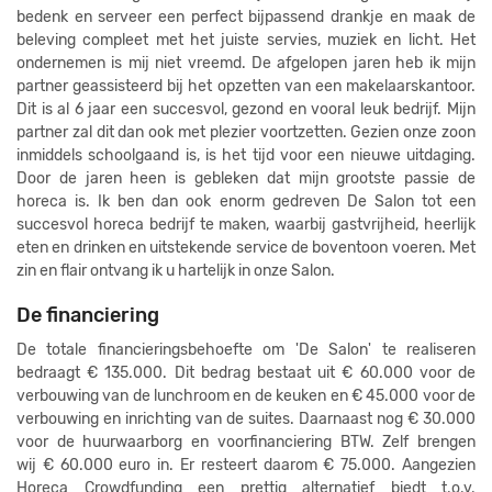
bedenk en serveer een perfect bijpassend drankje en maak de
beleving compleet met het juiste servies, muziek en licht. Het
ondernemen is mij niet vreemd. De afgelopen jaren heb ik mijn
partner geassisteerd bij het opzetten van een makelaarskantoor.
Dit is al 6 jaar een succesvol, gezond en vooral leuk bedrijf. Mijn
partner zal dit dan ook met plezier voortzetten. Gezien onze zoon
inmiddels schoolgaand is, is het tijd voor een nieuwe uitdaging.
Door de jaren heen is gebleken dat mijn grootste passie de
horeca is. Ik ben dan ook enorm gedreven De Salon tot een
succesvol horeca bedrijf te maken, waarbij gastvrijheid, heerlijk
eten en drinken en uitstekende service de boventoon voeren. Met
zin en flair ontvang ik u hartelijk in onze Salon.
De financiering
De totale financieringsbehoefte om 'De Salon' te realiseren
bedraagt € 135.000. Dit bedrag bestaat uit € 60.000 voor de
verbouwing van de lunchroom en de keuken en € 45.000 voor de
verbouwing en inrichting van de suites. Daarnaast nog € 30.000
voor de huurwaarborg en voorfinanciering BTW. Zelf brengen
wij € 60.000 euro in. Er resteert daarom € 75.000. Aang
ezien
Horeca Crowdfunding een prettig alternatief biedt t.o.v.