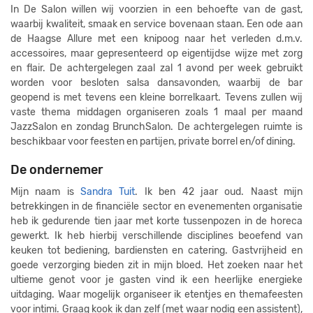
In De Salon willen wij voorzien in een behoefte van de gast,
waarbij kwaliteit, smaak en service bovenaan staan. Een ode aan
de Haagse Allure met een knipoog naar het verleden d.m.v.
accessoires, maar gepresenteerd op eigentijdse wijze met zorg
en flair. De achtergelegen zaal zal 1 avond per week gebruikt
worden voor besloten salsa dansavonden, waarbij de bar
geopend is met tevens een kleine borrelkaart. Tevens zullen wij
vaste thema middagen organiseren zoals 1 maal per maand
JazzSalon en zondag BrunchSalon. De achtergelegen ruimte is
beschikbaar voor feesten en partijen, private borrel en/of dining.
De ondernemer
Mijn naam is
Sandra Tuit
. Ik ben 42 jaar oud. Naast mijn
betrekkingen in de financiële sector en evenementen organisatie
heb ik gedurende tien jaar met korte tussenpozen in de horeca
gewerkt. Ik heb hierbij verschillende disciplines beoefend van
keuken tot bediening, bardiensten en catering. Gastvrijheid en
goede verzorging bieden zit in mijn bloed. Het zoeken naar het
ultieme genot voor je gasten vind ik een heerlijke energieke
uitdaging. Waar mogelijk organiseer ik etentjes en themafeesten
voor intimi. Graag kook ik dan zelf (met waar nodig een assistent),