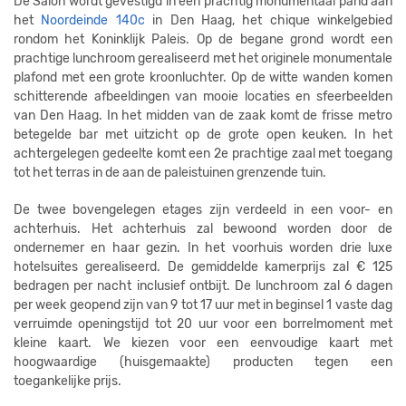
De Salon wordt gevestigd in een prachtig monumentaal pand aan
het
Noordeinde 140c
in Den Haag, het chique winkelgebied
rondom het Koninklijk Paleis.
Op de begane grond wordt een
prachtige lunchroom gerealiseerd met het originele monumentale
plafond met een grote kroonluchter. Op de witte wanden komen
schitterende afbeeldingen van mooie locaties en sfeerbeelden
van Den Haag. In het midden van de zaak komt de frisse metro
betegelde bar met uitzicht op de grote open keuken. In het
achtergelegen gedeelte komt een 2e prachtige zaal met toegang
tot het terras in de aan de paleistuinen grenzende tuin.
De twee bovengelegen etages zijn verdeeld in een voor- en
achterhuis. Het achterhuis zal bewoond worden door de
ondernemer en haar gezin. In het voorhuis worden drie luxe
hotelsuites gerealiseerd. De gemiddelde kamerprijs zal € 125
bedragen per nacht inclusief ontbijt. De lunchroom zal 6 dagen
per week geopend zijn van 9 tot 17 uur met in beginsel 1 vaste dag
verruimde openingstijd tot 20 uur voor een borrelmoment met
kleine kaart. We kiezen voor een eenvoudige kaart met
hoogwaardige (huisgemaakte) producten tegen een
toegankelijke prijs.