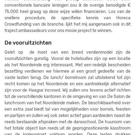
conventionele bancaire leningen zou ik de overige benodigde €
75.000 heel graag op deze wijze willen financieren. Los van de
snellere procedure, de specifieke kennis van Horeca
Crowdfunding van de branche, lijkt het mij aangenaam ook in dit
traject ambassadeurs voor ons mooie project te winnen.
De vooruitzichten
Gelet op de inzet van een breed verdienmodel zijn de
vooruitzichten gunstig.
Vooral de hotelsuites zijn op een locatie
als het Noordeinde erg interessant.
Met een redelijk bescheiden
bezetting verdienen we hiermee al een groot gedeelte van de
vaste lasten terug. De lunch/ borrelroom zal uitstekend tot zijn
recht komen op het Noordeinde en een aantrekkelijk alternatief
zijn voor de Haagse incrowd. Wij zullen ons tevens actief richten
tot de verschillende kantoren in de omgeving en van De Salon de
lunchroom van het Noordeinde maken. De beschikbaarheid over
een extra zaal biedt tal van mogelijkheden voor borrels, feesten
en partijen en zullen wij ook zeker actief gaan aanbieden naast de
reeds bestaande afspraken met de dansschool. De huursom van
het totale object kan reeds uit de geprognosticeerde kasstroom
van de logiesomzet voldaan worden. Deze lasten drukken