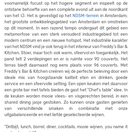
voornamelijk focust op het hogere segment en inspeelt op de
ontstane behoefte van een complete avond uit aan de noordkant
van het IJ. Het is gevestigd op het
NDSM-terrein
in Amsterdam;
het grootste ontwikkelingsgebied van Amsterdam en omstreken
op dit moment. In een razend tempo ondergaat dit gebied een
metamorfose van een sterk verouderd industriegebied tot een
modern centrum en een nieuwe hotspot. Het industriële karakter
van het NDSM vind je ook terug in het interieur van Freddy's Bar &
Kitchen. Stoer, maar toch ook warm, sfeervol en toegankelijk. Het
pand telt 2 verdiepingen en er is ruimte voor 90 couverts. Het
terras biedt daarnaast nog eens plaats voor 96 couverts. Met
Freddy's Bar & Kitchen creëren wij de perfecte beleving door een
ideale mix van hoogstaande kaliteit eten en drinken, goede
service en een sfeervolle setting. Een open keuken met daarvoor
een grote bar met tafels bieden de gast het "Chef's table" idee. In
de keuken worden mooie vlees- en visgerechten bereid, in een
shared dining jasje gestoken. Zo kunnen onze gasten genieten
van verschillende smaken in combinatie met onze
uitgabalanceerde en met liefde geselecteerde wijnen.
"Ontbijt, lunch, borrel, diner, cocktails, mooie wijnen; you name it