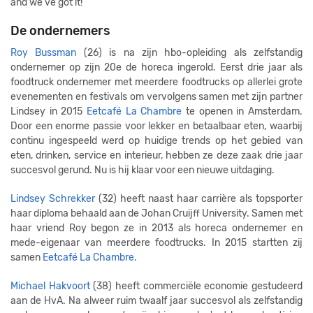
and we've got it!"
De ondernemers
Roy Bussman
(26) is na zijn hbo-opleiding als zelfstandig
ondernemer op zijn 20e de horeca ingerold. Eerst drie jaar als
foodtruck ondernemer met meerdere foodtrucks op allerlei grote
evenementen en festivals om vervolgens samen met zijn partner
Lindsey in 2015
Eetcafé La Chambre
te openen in Amsterdam.
Door een enorme passie voor lekker en betaalbaar eten, waarbij
continu ingespeeld werd op huidige trends op het gebied van
eten, drinken, service en interieur, hebben ze deze zaak drie jaar
succesvol gerund. Nu is hij klaar voor een nieuwe uitdaging.
Lindsey Schrekker
(32) heeft naast haar carrière als topsporter
haar diploma behaald aan de Johan Cruijff University. Samen met
haar vriend Roy begon ze in 2013 als horeca ondernemer en
mede-eigenaar van meerdere foodtrucks. In 2015 startten zij
samen
Eetcafé La Chambre
.
Michael Hakvoort
(38) heeft commerciële economie gestudeerd
aan de HvA. Na alweer ruim twaalf jaar succesvol als zelfstandig