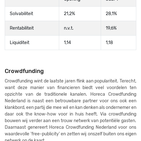
Solvabiliteit
21,2%
28,1%
Rentabiliteit
n.v.t.
19,6%
Liquiditeit
1,14
1,18
Crowdfunding
Crowdfunding wint de laatste jaren flink aan populariteit. Terecht,
want deze manier van financieren biedt veel voordelen ten
opzichte van de traditionele kanalen. Horeca Crowdfunding
Nederland is naast een betrouwbare partner voor ons ook een
klankbord, een partij die mee wil en kan denken als ondernemer en
daar ook the know-how voor in huis heeft. Via crowdfunding
bouwen wij verder aan een trouw netwerk van potentiële gasten.
Daarnaast genereert Horeca Crowdfunding Nederland voor ons
waardevolle 'free-publicity' en zetten wij onszelf buiten ons eigen
netwerk op de kaart.