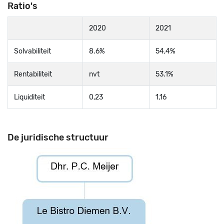
Ratio's
2020
2021
Solvabiliteit
8.6%
54,4%
Rentabiliteit
nvt
53.1%
Liquiditeit
0,23
1,16
De juridische structuur