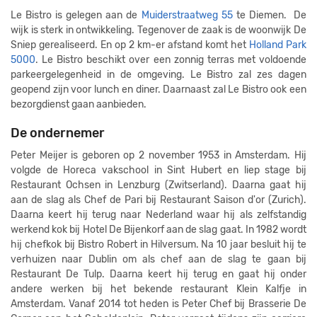
Le Bistro is gelegen aan de
Muiderstraatweg 55
te Diemen. De
wijk is sterk in ontwikkeling. Tegenover de zaak is de woonwijk De
Sniep gerealiseerd. En op 2 km-er afstand komt het
Holland Park
5000
. Le Bistro beschikt over een zonnig terras met voldoende
parkeergelegenheid in de omgeving. Le Bistro zal zes dagen
geopend zijn voor lunch en diner. Daarnaast zal Le Bistro ook een
bezorgdienst gaan aanbieden.
De ondernemer
Peter Meijer is geboren op 2 november 1953 in Amsterdam. Hij
volgde de Horeca vakschool in Sint Hubert en liep stage bij
Restaurant Ochsen in Lenzburg (Zwitserland). Daarna gaat hij
aan de slag als Chef de Pari bij Restaurant Saison d'or (Zurich).
Daarna keert hij terug naar Nederland waar hij als zelfstandig
werkend kok bij Hotel De Bijenkorf aan de slag gaat. In 1982 wordt
hij chefkok bij Bistro Robert in Hilversum. Na 10 jaar besluit hij te
verhuizen naar Dublin om als chef aan de slag te gaan bij
Restaurant De Tulp. Daarna keert hij terug en gaat hij onder
andere werken bij het bekende restaurant Klein Kalfje in
Amsterdam. Vanaf 2014 tot heden is Peter Chef bij Brasserie De