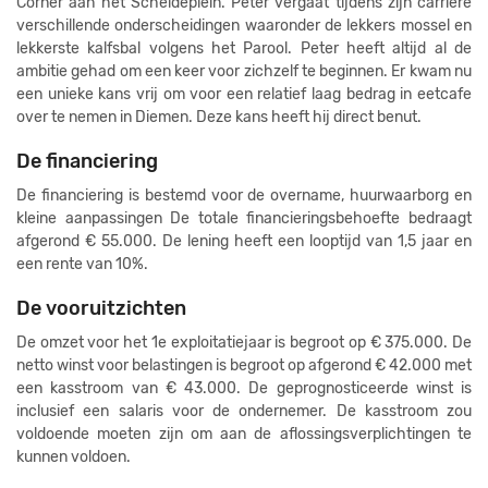
Corner aan het Scheldeplein. Peter vergaat tijdens zijn carriere
verschillende onderscheidingen waaronder de lekkers mossel en
lekkerste kalfsbal volgens het Parool. Peter heeft altijd al de
ambitie gehad om een keer voor zichzelf te beginnen. Er kwam nu
een unieke kans vrij om voor een relatief laag bedrag in eetcafe
over te nemen in Diemen. Deze kans heeft hij direct benut.
De financiering
De financiering is bestemd voor de overname, huurwaarborg en
kleine aanpassingen De totale financieringsbehoefte bedraagt
afgerond € 55.000. De lening heeft een looptijd van 1,5 jaar en
een rente van 10%.
De vooruitzichten
De omzet voor het 1e exploitatiejaar is begroot op € 375.000. De
netto winst voor belastingen is begroot op afgerond € 42.000 met
een kasstroom van € 43.000. De geprognosticeerde winst is
inclusief een salaris voor de ondernemer. De kasstroom zou
voldoende moeten zijn om aan de aflossingsverplichtingen te
kunnen voldoen.