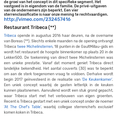
de groei van het concept in dit specifieke segment. Het
vastgoed is in eigendom van de familie. De privé-uitgaven
van de ondernemers zijn beperkt. Een vier
sterrenclassificatie is naar onze mening te rechtvaardigen.
http://vimeo.com/232457416
Restaurant Tribeca (**)
Tribeca
opende in augustus 2016 haar deuren, na de overname
van Boreas (**). Slechts enkele maanden na de opening ontvangt
Tribeca
twee Michelinsterren
, 18 punten in de GaultMillau-gids en
wordt het restaurant de hoogste binnenkomer op plaats 20 in de
Lekker500. De toekenning van direct twee Michelinsterren was
een unieke prestatie. Vanaf dat moment geniet Tribeca direct
landelijke bekendheid. Het aantal couverts (30) was te beperkt
om aan de sterk toegenomen vraag te voldoen. Derhalve wordt
begin 2017 geïnvesteerd in de realisatie van
'De Keukenkamer'
.
Een uniek concept waarbij de gasten letterlijk in de keuken
kunnen plaatsnemen. Aanvullend wordt een stuk grond gepacht,
waar Tribeca start met het verbouwen van eigen groenten.
Recent is Tribeca gestart met een uniek concept onder de noemer
'At The Chef's Table'
, waarbij collegae sterrenchefs exclusief
komen koken in Tribeca.