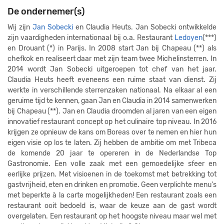
De ondernemer(s)
Wij zijn
Jan Sobecki
en Claudia Heuts. Jan Sobecki ontwikkelde
zijn vaardigheden internationaal bij o.a. Restaurant
Ledoyen
(***)
en Drouant (*) in Parijs. In 2008 start Jan bij Chapeau (**) als
chefkok en realiseert daar met zijn team twee Michelinsterren. In
2014 wordt Jan Sobecki uitgeroepen tot chef van het jaar.
Claudia Heuts heeft eveneens een ruime staat van dienst. Zij
werkte in verschillende sterrenzaken nationaal. Na elkaar al een
geruime tijd te kennen, gaan Jan en Claudia in 2014 samenwerken
bij Chapeau (**). Jan en Claudia droomden al jaren van een eigen
innovatief restaurant concept op het culinaire top niveau. In 2016
krijgen ze opnieuw de kans om Boreas over te nemen en hier hun
eigen visie op los te laten. Zij hebben de ambitie om met Tribeca
de komende 20 jaar te opereren in de Nederlandse Top
Gastronomie. Een volle zaak met een gemoedelijke sfeer en
eerlijke prijzen. Met visioenen in de toekomst met betrekking tot
gastvrijheid, eten en drinken en promotie. Geen verplichte menu's
met beperkte à la carte mogelijkheden! Een restaurant zoals een
restaurant ooit bedoeld is, waar de keuze aan de gast wordt
overgelaten. Een restaurant op het hoogste niveau maar wel met