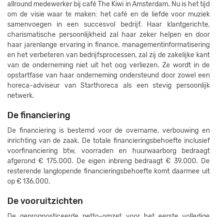
allround medewerker bij café The Kiwi in Amsterdam. Nu is het tijd
om de visie waar te maken: het café en de liefde voor muziek
samenvoegen in een succesvol bedrijf. Haar klantgerichte,
charismatische persoonlijkheid zal haar zeker helpen en door
haar jarenlange ervaring in finance, managementinformatisering
en het verbeteren van bedrijfsprocessen, zal zij de zakelijke kant
van de onderneming niet uit het oog verliezen. Ze wordt in de
opstartfase van haar onderneming ondersteund door zowel een
horeca-adviseur van Starthoreca als een stevig persoonlijk
netwerk.
De financiering
De financiering is bestemd voor de overname, verbouwing en
inrichting van de zaak. De totale financieringsbehoefte inclusief
voorfinanciering btw, voorraden en huurwaarborg bedraagt
afgerond € 175.000. De eigen inbreng bedraagt € 39.000. De
resterende langlopende financieringsbehoefte komt daarmee uit
op € 136.000.
De vooruitzichten
De geprognosticeerde netto-omzet voor het eerste volledige