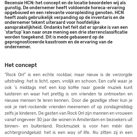
Recensie HCN: het concept en de locatie beoordelen wij als
gunstig. De ondernemer heeft voldoende horeca-ervaring
opgebouwd en een relevante vooropleiding genoten. HCN
heeft zoals gebruikelijk verpanding op de inventaris en de
ondernemer tekent uiteraard voor hoofdelijke
aansprakelijkheid. Ondanks het feit dat er sprake is van een
‘startup’ kan naar onze mening een drie sterrenclassificatie
worden toegekend. Dit is mede gebaseerd op de
geprognosticeerde kasstroom en de ervaring van de
ondernemer.
Het concept
"Rock On!” is een echte rockbar, maar nieuw is de verzorgde
uitstraling: het is licht, open, vrolijk en schoon. Een café waar je
ook ‘s middags met een kop koffie naar goede muziek kunt
luisteren en waar het prettig is om vrienden te ontmoeten en
nieuwe mensen te leren kennen. Door die gezellige sfeer kun je
ook je niet-rockende vrienden meenemen of op zondagmiddag
zelfs je kinderen. De gasten van Rock On! zijn mannen en vrouwen
vanaf ongeveer 30 jaar die wonen in Amsterdam en bezoekers uit
binnen- en buitenland. Rockmuziek is voor hen méér dan
achtergrondgeluid: het is een way of life. Nu zitten zij in een