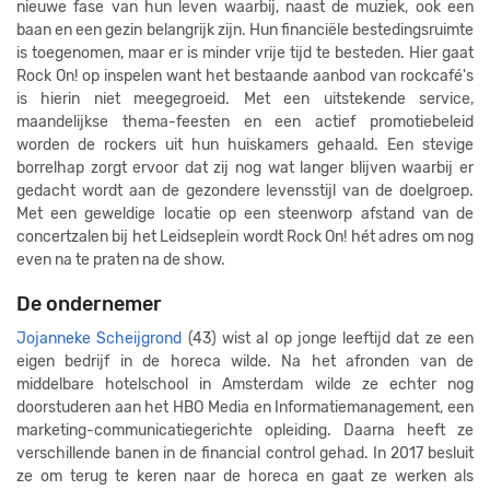
nieuwe fase van hun leven waarbij, naast de muziek, ook een
baan en een gezin belangrijk zijn. Hun financiële bestedingsruimte
is toegenomen, maar er is minder vrije tijd te besteden. Hier gaat
Rock On! op inspelen want het bestaande aanbod van rockcafé's
is hierin niet meegegroeid. Met een uitstekende service,
maandelijkse thema-feesten en een actief promotiebeleid
worden de rockers uit hun huiskamers gehaald. Een stevige
borrelhap zorgt ervoor dat zij nog wat langer blijven waarbij er
gedacht wordt aan de gezondere levensstijl van de doelgroep.
Met een geweldige locatie op een steenworp afstand van de
concertzalen bij het Leidseplein wordt Rock On! hét adres om nog
even na te praten na de show.
De ondernemer
Jojanneke Scheijgrond
(43) wist al op jonge leeftijd dat ze een
eigen bedrijf in de horeca wilde. Na het afronden van de
middelbare hotelschool in Amsterdam wilde ze echter nog
doorstuderen aan het HBO Media en Informatiemanagement, een
marketing-communicatiegerichte opleiding. Daarna heeft ze
verschillende banen in de financial control gehad. In 2017 besluit
ze om terug te keren naar de horeca en gaat ze werken als