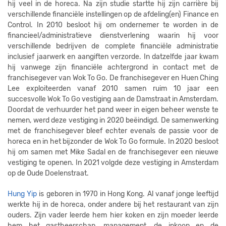
hij veel in de horeca. Na zijn studie startte hij zijn carrière bij
verschillende financiële instellingen op de afdeling(en) Finance en
Control. In 2010 besloot hij om ondernemer te worden in de
financieel/administratieve dienstverlening waarin hij voor
verschillende bedrijven de complete financiële administratie
inclusief jaarwerk en aangiften verzorde. In datzelfde jaar kwam
hij vanwege zijn financiële achtergrond in contact met de
franchisegever van Wok To Go. De franchisegever en Huen Ching
Lee exploiteerden vanaf 2010 samen ruim 10 jaar een
succesvolle Wok To Go vestiging aan de Damstraat in Amsterdam.
Doordat de verhuurder het pand weer in eigen beheer wenste te
nemen, werd deze vestiging in 2020 beëindigd. De samenwerking
met de franchisegever bleef echter evenals de passie voor de
horeca en in het bijzonder de Wok To Go formule. In 2020 besloot
hij om samen met Mike Sadal en de franchisegever een nieuwe
vestiging te openen. In 2021 volgde deze vestiging in Amsterdam
op de Oude Doelenstraat.
Hung Yip
is geboren in 1970 in Hong Kong. Al vanaf jonge leeftijd
werkte hij in de horeca, onder andere bij het restaurant van zijn
ouders. Zijn vader leerde hem hier koken en zijn moeder leerde
hem het gastheerschap, management, de inkoop en de