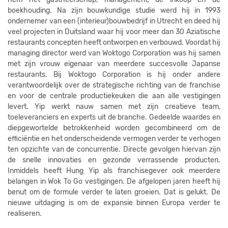
boekhouding. Na zijn bouwkundige studie werd hij in 1993
ondernemer van een (interieur)bouwbedrijf in Utrecht en deed hij
veel projecten in Duitsland waar hij voor meer dan 30 Aziatische
restaurants concepten heeft ontworpen en verbouwd. Voordat hij
managing director werd van Woktogo Corporation was hij samen
met zijn vrouw eigenaar van meerdere succesvolle Japanse
restaurants. Bij Woktogo Corporation is hij onder andere
verantwoordelijk over de strategische richting van de franchise
en voor de centrale productiekeuken die aan alle vestigingen
levert. Yip werkt nauw samen met zijn creatieve team,
toeleveranciers en experts uit de branche. Gedeelde waardes en
diepgewortelde betrokkenheid worden gecombineerd om de
efficiëntie en het onderscheidende vermogen verder te verhogen
ten opzichte van de concurrentie. Directe gevolgen hiervan zijn
de snelle innovaties en gezonde verrassende producten.
Inmiddels heeft Hung Yip als franchisegever ook meerdere
belangen in Wok To Go vestigingen. De afgelopen jaren heeft hij
benut om de formule verder te laten groeien. Dat is gelukt. De
nieuwe uitdaging is om de expansie binnen Europa verder te
realiseren.