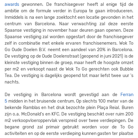
awards
gewonnen. De franchisegever heeft al enige tijd de
ambitie om de formule verder in Europa te gaan introduceren.
Inmiddels is na een lange zoektocht een locatie gevonden in het
centrum van Barcelona. Naar verwachting zal deze eerste
Spaanse vestiging in november haar deuren gaan openen. Deze
Spaanse vestiging zal worden opgestart door de franchisegever
zelf in combinatie met enkele ervaren franchisenemers. Wok To
Go Oude Doelen B.V. neemt een aandeel van 20% in Barcelona.
De vestiging op de Oude Doelenstraat (geopend in juni 2021) is de
kleinste vestiging binnen de groep, maar heeft de hoogste omzet
per m2 en verkoopt naast de Wok To Go gerechten ook Bubble
Tea. De vestiging is dagelijks geopend tot maar liefst twee uur 's
nachts.
De vestiging in Barcelona wordt gevestigd aan de
Ferran
5
midden in het bruisende centrum. Op slechts 100 meter van de
bekende Ramblas en het druk bezochte plein Plaça Reial. Buren
zijn o.a. McDonald's en KFC. De vestiging beschikt over ruim 200
m2 verkoopvloeroppervlak verspreid over twee verdiepingen. De
begane grond zal primair gebruikt worden voor de To Go
activiteiten en op de eerste verdieping kunnen gasten ter plaatse