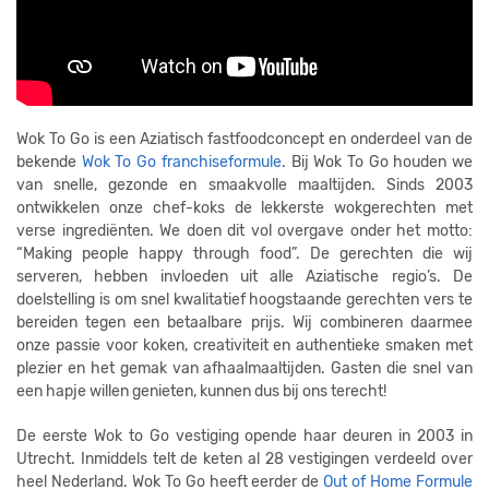
Wok To Go is een Aziatisch fastfoodconcept en onderdeel van de
bekende
Wok To Go franchiseformule
. Bij Wok To Go houden we
van snelle, gezonde en smaakvolle maaltijden. Sinds 2003
ontwikkelen onze chef-koks de lekkerste wokgerechten met
verse ingrediënten. We doen dit vol overgave onder het motto:
“Making people happy through food”. De gerechten die wij
serveren, hebben invloeden uit alle Aziatische regio’s. De
doelstelling is om snel kwalitatief hoogstaande gerechten vers te
bereiden tegen een betaalbare prijs. Wij combineren daarmee
onze passie voor koken, creativiteit en authentieke smaken met
plezier en het gemak van afhaalmaaltijden. Gasten die snel van
een hapje willen genieten, kunnen dus bij ons terecht!
De eerste Wok to Go vestiging opende haar deuren in 2003 in
Utrecht. Inmiddels telt de keten al 28 vestigingen verdeeld over
heel Nederland. Wok To Go heeft eerder de
Out of Home Formule