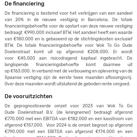
De financiering
De financiering is bestemd voor het verkrijgen van een aandeel
van 20% in de nieuwe vestiging in Barcelona. De totale
financieringsbehoefte voor de opstart van deze nieuwe vestiging
bedraagt €990.000 inclusief BTW. Het aandeel heeft een waarde
van €180.000 en is gebaseerd op de stichtingskosten exclusief
BTW. De totale financieringsbehoefte voor Wok To Go Oude
Doelenstraat komt uit op afgerond €208.000. Er wordt
voor €45.000 aan risicodragend kapitaal ingebracht. De
langlopende financieringsbehoefte komt daarmee uit
op €163.000. In verband met de verbouwing en oplevering van de
Spaanse vestiging zijn de eerste twee maanden aflossingsvrij.
Over deze maanden wordt uitsluitend de geboden rente vergoed.
De vooruitzichten
De geprognosticeerde omzet voor 2023 van Wok To Go
Oude Doelenstraat B.V. (de leningnemer) bedraagt afgerond
€770.000 met een EBITDA van €182.000 en een kasstroom van
afgerond €157.000. Voor 2024 is de omzet begroot op afgerond
€790.000 met een EBITDA van afgerond €174.000 en een