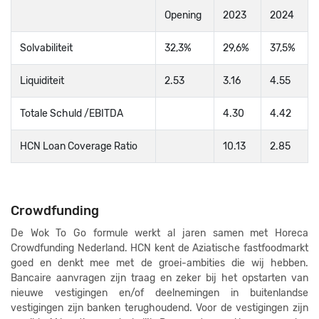
Opening
2023
2024
Solvabiliteit
32,3%
29,6%
37,5%
Liquiditeit
2.53
3.16
4.55
Totale Schuld /EBITDA
4.30
4.42
HCN Loan Coverage Ratio
10.13
2.85
Crowdfunding
De Wok To Go formule werkt al jaren samen met Horeca
Crowdfunding Nederland. HCN kent de Aziatische fastfoodmarkt
goed en denkt mee met de groei-ambities die wij hebben.
Bancaire aanvragen zijn traag en zeker bij het opstarten van
nieuwe vestigingen en/of deelnemingen in buitenlandse
vestigingen zijn banken terughoudend. Voor de vestigingen zijn