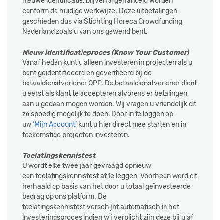
nieuwe identificatie, blijven afgehandeld worden
conform de huidige werkwijze. Deze uitbetalingen
geschieden dus via Stichting Horeca Crowdfunding
Nederland zoals u van ons gewend bent.
Nieuw identificatieproces (Know Your Customer)
Vanaf heden kunt u alleen investeren in projecten als u
bent geïdentificeerd en geverifiëerd bij de
betaaldienstverlener OPP. De betaaldienstverlener dient
u eerst als klant te accepteren alvorens er betalingen
aan u gedaan mogen worden. Wij vragen u vriendelijk dit
zo spoedig mogelijk te doen. Door in te loggen op
uw
‘Mijn Account’
kunt u hier direct mee starten en in
toekomstige projecten investeren.
Toelatingskennistest
U wordt elke twee jaar gevraagd opnieuw
een toelatingskennistest af te leggen. Voorheen werd dit
herhaald op basis van het door u totaal geïnvesteerde
bedrag op ons platform. De
toelatingskennistest verschijnt automatisch in het
investeringsproces indien wij verplicht zijn deze bij u af