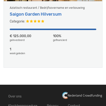
Aziatisch restaurant / Bedrijfsovername en verbouwing
Saigon Garden Hilversum
Categorie:
€ 125.000,00
100%
geïnvesteerd
gefinancierd
1
week geleden
Over ons
Klachtenprocedure
Privacy
Contact