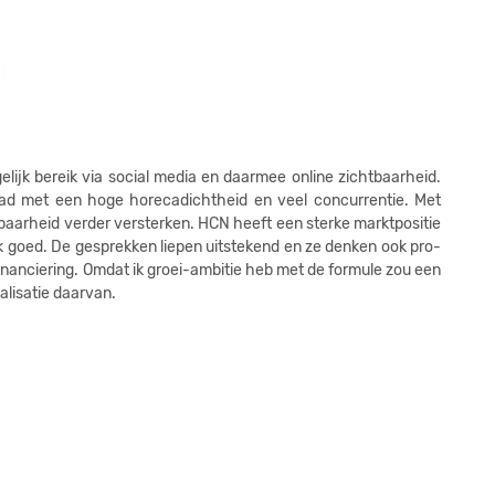
6
6
6
6
elijk bereik via social media en daarmee online zichtbaarheid.
6
d met een hoge horecadichtheid en veel concurrentie. Met
baarheid verder versterken. HCN heeft een sterke marktpositie
6
 goed. De gesprekken liepen uitstekend en ze denken ook pro-
6
inanciering. Omdat ik groei-ambitie heb met de formule zou een
alisatie daarvan.
6
6
6
7
7