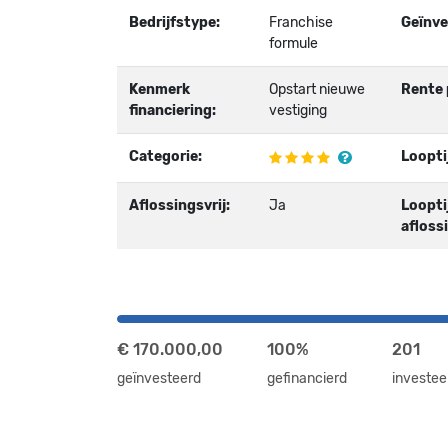
Bedrijfstype:
Franchise
Geïnve
formule
Kenmerk
Opstart nieuwe
Rente 
financiering:
vestiging
Categorie:
Loopti
Aflossingsvrij:
Ja
Loopti
aflossi
€ 170.000,00
100%
201
geïnvesteerd
gefinancierd
investee