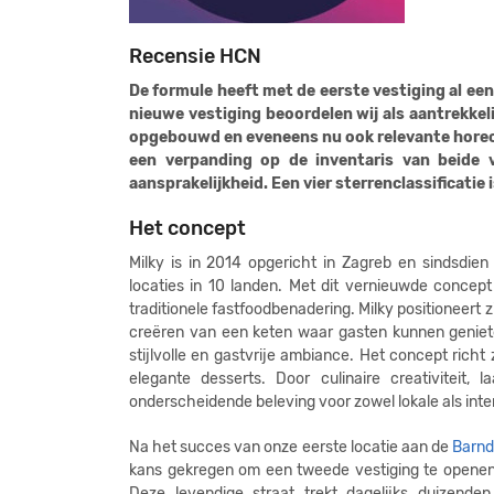
Recensie HCN
De formule heeft met de eerste vestiging al e
nieuwe vestiging beoordelen wij als aantrekke
opgebouwd en eveneens nu ook relevante hore
een verpanding op de inventaris van beide 
aansprakelijkheid. Een vier sterrenclassificatie
Het concept
Milky is in 2014 opgericht in Zagreb en sindsdien
locaties in 10 landen. Met dit vernieuwde concept
traditionele fastfoodbenadering. Milky positioneert 
creëren van een keten waar gasten kunnen geniet
stijlvolle en gastvrije ambiance. Het concept richt
elegante desserts. Door culinaire creativiteit,
onderscheidende beleving voor zowel lokale als inte
Na het succes van onze eerste locatie aan de
Barnd
kans gekregen om een tweede vestiging te openen
Deze levendige straat trekt dagelijks duizenden