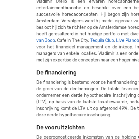
Vladimir Orelio is een ervaren horecaondern
entertainmentbranche en beschikt over een be
succesvolle horecaconcepten. Hij begon zijn hore
Amsterdam. Vervolgens werd hij mede-eigenaar va
besloot hij zich te richten op de Amsterdamse horec
heeft geresulteerd in het huidige portfolio met d
van Joop
, Cafe in The City,
Tequila Club
,
Live Piano
voor het financieel management en de inkoop. Inm
managers van enkele locaties. Vladimir is een onde
met zijn expertise de concepten naar een hoger niv
De financiering
De financiering is bestemd voor de herfinancierin
de groei van de deelnemingen. De totale financie
ondernemer een derde hypothecaire inschrijving o
(LTV), op basis van de laatste taxatiewaarde, be
inschrijving komt de LTV uit op afgerond 49%. De
deze derde hypothecaire inschrijving.
De vooruitzichten
De geprognosticeerde inkomsten van de holding ui