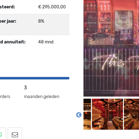
steerd:
€ 295.000,00
er jaar:
8%
d annuiteit:
48 mnd
3
rders
maanden geleden