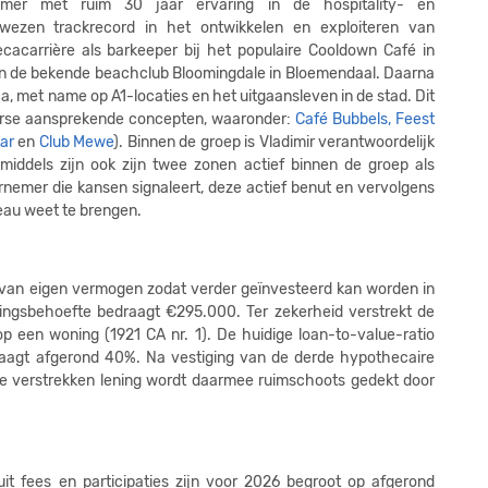
emer met ruim 30 jaar ervaring in de hospitality- en
wezen trackrecord in het ontwikkelen en exploiteren van
2
cacarrière als barkeeper bij het populaire Cooldown Café in
n de bekende beachclub Bloomingdale in Bloemendaal. Daarna
2
a, met name op A1-locaties en het uitgaansleven in de stad. Dit
iverse aansprekende concepten, waaronder:
Café Bubbels,
Feest
2
bar
en
Club Mewe
). Binnen de groep is Vladimir verantwoordelijk
2
iddels zijn ook zijn twee zonen actief binnen de groep als
rnemer die kansen signaleert, deze actief benut en vervolgens
2
eau weet te brengen.
2
2
g van eigen vermogen zodat verder geïnvesteerd kan worden in
ringsbehoefte bedraagt €295.000. Ter zekerheid verstrekt de
2
p een woning (1921 CA nr. 1). De huidige loan-to-value-ratio
draagt afgerond 40%. Na vestiging van de derde hypothecaire
2
 te verstrekken lening wordt daarmee ruimschoots gedekt door
2
2
t fees en participaties zijn voor 2026 begroot op afgerond