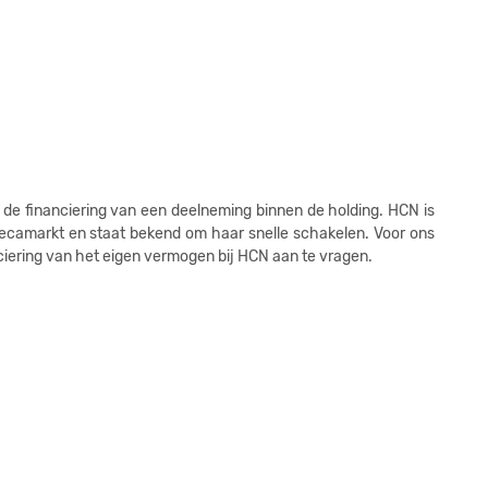
2
2
2
2
2
de financiering van een deelneming binnen de holding. HCN is
2
camarkt en staat bekend om haar snelle schakelen. Voor ons
iering van het eigen vermogen bij HCN aan te vragen.
2
2
2
2
2
2