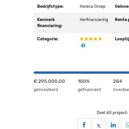
Bedrijfstype:
Horeca Groep
Geïnve
Kenmerk
Herfinanciering
Rente p
financiering:
Categorie:
Looptij
€ 295.000,00
100%
284
geïnvesteerd
gefinancierd
investee
Deel dit project: