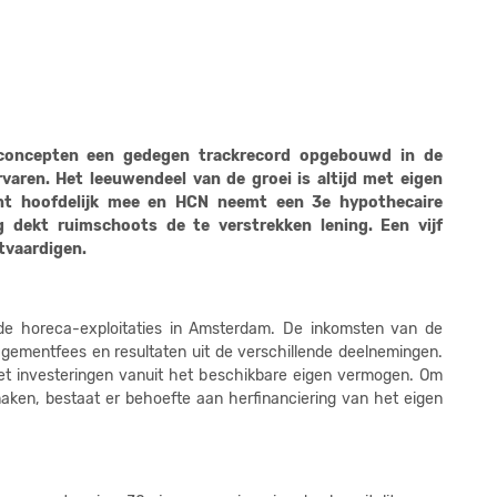
2
2
2
 concepten een gedegen trackrecord opgebouwd in de
2
aren. Het leeuwendeel van de groei is altijd met eigen
2
nt hoofdelijk mee en HCN neemt een 3e hypothecaire
ng dekt ruimschoots de te verstrekken lening. Een vijf
2
htvaardigen.
2
2
de horeca-exploitaties in Amsterdam. De inkomsten van de
agementfees en resultaten uit de verschillende deelnemingen.
2
t investeringen vanuit het beschikbare eigen vermogen. Om
 maken, bestaat er behoefte aan herfinanciering van het eigen
2
2
2