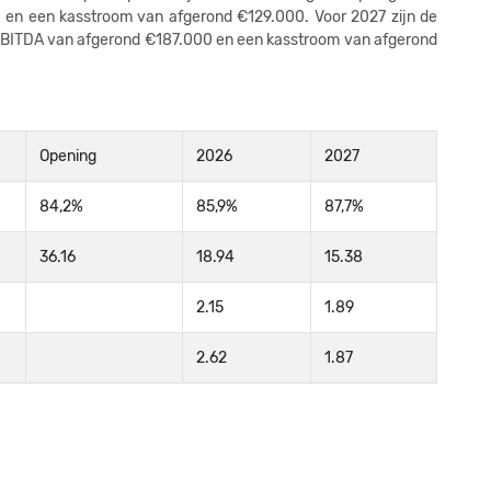
2
en een kasstroom van afgerond €129.000. Voor 2027 zijn de
EBITDA van afgerond €187.000 en een kasstroom van afgerond
2
2
2
Opening
2026
2027
2
84,2%
85,9%
87,7%
2
36.16
18.94
15.38
2
2
2.15
1.89
2
2.62
1.87
2
2
2