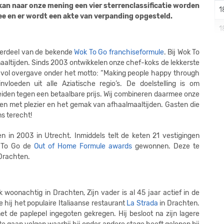
an naar onze mening een vier sterrenclassificatie worden
1
e en er wordt een akte van verpanding opgesteld.
1
1
derdeel van de bekende
Wok To Go franchiseformule
. Bij Wok To
altijden. Sinds 2003 ontwikkelen onze chef-koks de lekkerste
1
 vol overgave onder het motto: “Making people happy through
vloeden uit alle Aziatische regio’s. De doelstelling is om
1
eiden tegen een betaalbare prijs. Wij combineren daarmee onze
ken met plezier en het gemak van afhaalmaaltijden. Gasten die
1
ns terecht!
1
 in 2003 in Utrecht. Inmiddels telt de keten 21 vestigingen
1
k To Go de
Out of Home Formule awards
gewonnen. Deze te
Drachten.
1
1
woonachtig in Drachten, Zijn vader is al 45 jaar actief in de
1
 hij het populaire Italiaanse restaurant
La Strada
in Drachten.
t de paplepel ingegoten gekregen. Hij besloot na zijn lagere
1