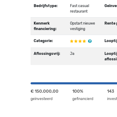
Bedrijfstype:
Fast casual
Geïnve
restaurant
Kenmerk
Opstart nieuwe
Rente p
financiering:
vestiging
Categorie:
Loopti
Aflossingsvrij:
Ja
Loopti
aflossi
€ 150.000,00
100%
143
geïnvesteerd
gefinancierd
inves