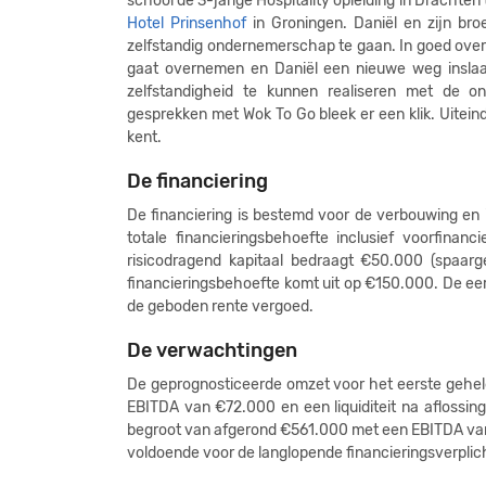
school de 3-jarige Hospitality opleiding in Drachten
Hotel Prinsenhof
in Groningen. Daniël en zijn bro
zelfstandig ondernemerschap te gaan. In goed overleg
gaat overnemen en Daniël een nieuwe weg inslaa
zelfstandigheid te kunnen realiseren met de on
gesprekken met Wok To Go bleek er een klik. Uiteinde
kent.
De financiering
De financiering is bestemd voor de verbouwing en 
totale financieringsbehoefte inclusief voorfina
risicodragend kapitaal bedraagt €50.000 (spaarg
financieringsbehoefte komt uit op €150.000. De ee
de geboden rente vergoed.
De verwachtingen
De geprognosticeerde omzet voor het eerste gehel
EBITDA van €72.000 en een liquiditeit na aflossi
begroot van afgerond €561.000 met een EBITDA van 
voldoende voor de langlopende financieringsverplic