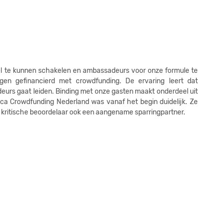
1
1
1
1
el te kunnen schakelen en ambassadeurs voor onze formule te
1
gen gefinancierd met crowdfunding. De ervaring leert dat
eurs gaat leiden. Binding met onze gasten maakt onderdeel uit
1
eca Crowdfunding Nederland was vanaf het begin duidelijk. Ze
 kritische beoordelaar ook een aangename sparringpartner.
1
1
1
1
1
1