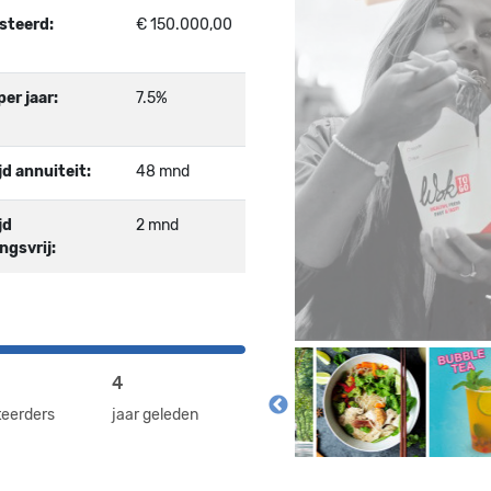
steerd:
€ 150.000,00
er jaar:
7.5%
jd annuiteit:
48 mnd
jd
2 mnd
ngsvrij:
4
teerders
jaar geleden