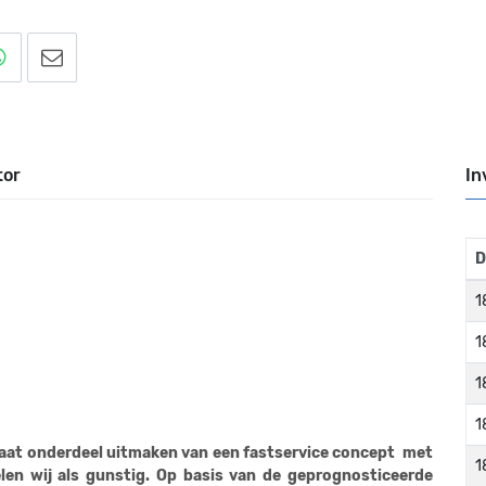
tor
In
D
1
1
1
1
gaat onderdeel uitmaken van een fastservice concept met
1
elen wij als gunstig. Op basis van de geprognosticeerde