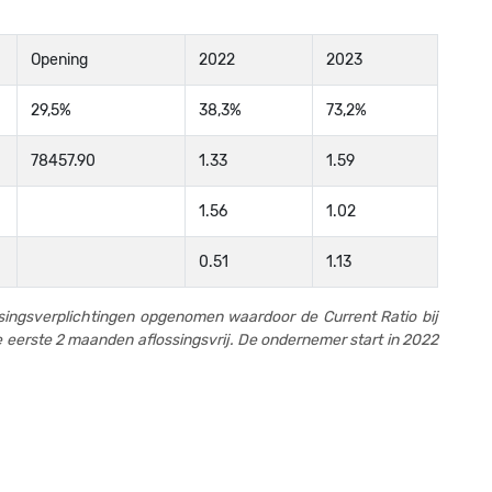
1
Opening
2022
2023
1
29,5%
38,3%
73,2%
1
78457.90
1.33
1.59
1
1
1.56
1.02
1
0.51
1.13
1
ssingsverplichtingen opgenomen waardoor de Current Ratio bij
1
e eerste 2 maanden aflossingsvrij. De ondernemer start in 2022
1
1
1