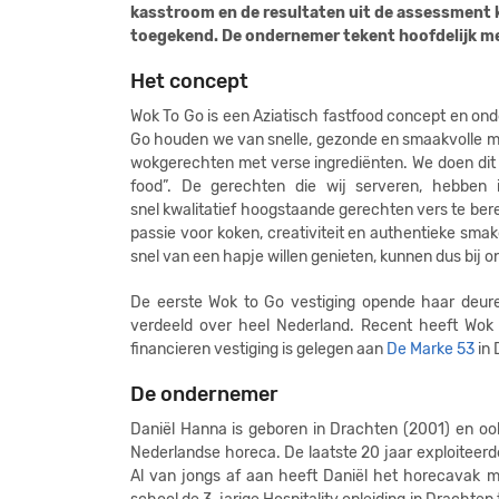
kasstroom en de resultaten uit de assessment k
toegekend. De ondernemer tekent hoofdelijk me
Het concept
Wok To Go is een Aziatisch fastfood concept en on
Go houden we van snelle, gezonde en smaakvolle ma
wokgerechten met verse ingrediënten. We doen dit
food”. De gerechten die wij serveren, hebben in
snel kwalitatief hoogstaande gerechten vers te ber
passie voor koken, creativiteit en authentieke sma
snel van een hapje willen genieten, kunnen dus bij o
De eerste Wok to Go vestiging opende haar deuren
verdeeld over heel Nederland. Recent heeft Wo
financieren vestiging is gelegen aan
De Marke 53
in 
De ondernemer
Daniël Hanna is geboren in Drachten (2001) en ook 
Nederlandse horeca. De laatste 20 jaar exploiteerde
Al van jongs af aan heeft Daniël het horecavak me