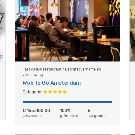
Fast casual restaurant / Bedrijfsovername en
verbouwing
Wok To Go Amsterdam
Categorie:
€ 165.000,00
100%
5
geïnvesteerd
gefinancierd
jaar geleden