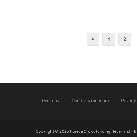
«
1
2
Over ons
Klachtenprocedure
Privacy
Copyright © 2026 Horeca Crowdfunding Nederland - bu