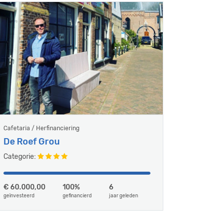
Cafetaria / Herfinanciering
De Roef Grou
Categorie:
€ 60.000,00
100%
6
geïnvesteerd
gefinancierd
jaar geleden