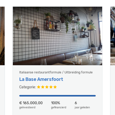
Italiaanse restaurantformule / Uitbreiding formule
La Base Amersfoort
Categorie:
€ 165.000,00
100%
6
geïnvesteerd
gefinancierd
jaar geleden