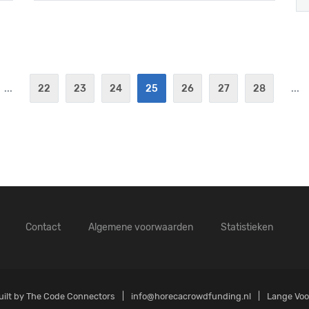
...
22
23
24
25
26
27
28
...
Contact
Algemene voorwaarden
Statistieken
ilt by
The Code Connectors
info@horecacrowdfunding.nl
Lange Vo