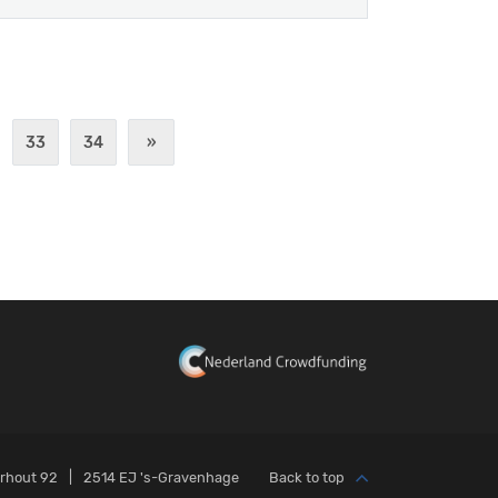
33
34
»
orhout 92
2514 EJ 's-Gravenhage
Back to top