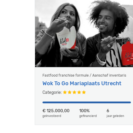
Fastfood franchise formule / Aanschaf inventaris
Wok To Go Mariaplaats Utrecht
Categorie:
€ 125.000,00
100%
6
geïnvesteerd
gefinancierd
jaar geleden