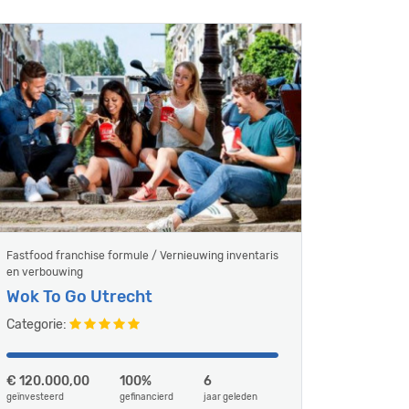
Fastfood franchise formule / Vernieuwing inventaris
en verbouwing
Wok To Go Utrecht
Categorie:
€ 120.000,00
100%
6
geïnvesteerd
gefinancierd
jaar geleden